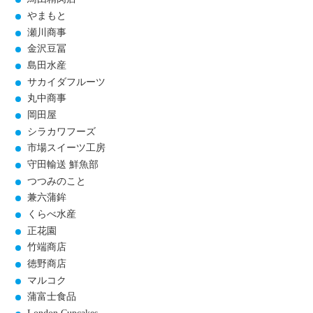
やまもと
瀬川商事
金沢豆冨
島田水産
サカイダフルーツ
丸中商事
岡田屋
シラカワフーズ
市場スイーツ工房
守田輸送 鮮魚部
つつみのこと
兼六蒲鉾
くらべ水産
正花園
竹端商店
徳野商店
マルコク
蒲富士食品