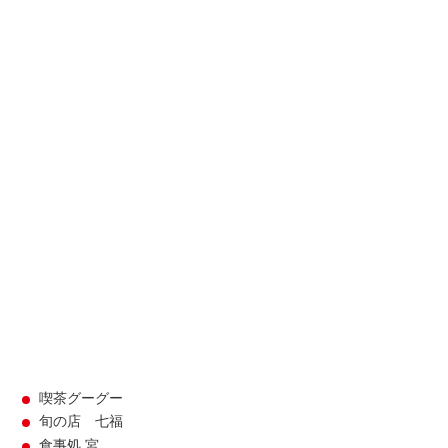
喫茶グーグー
旬の店 七福
食事処 宮