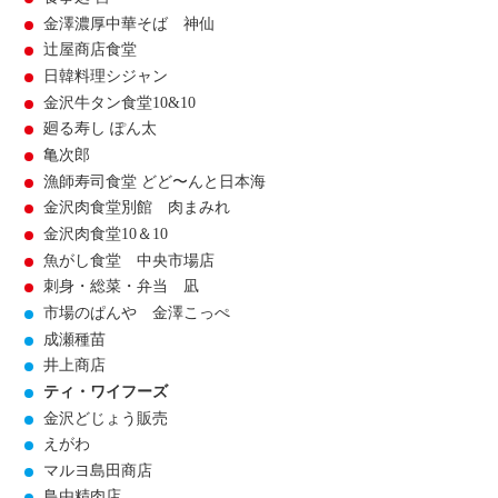
金澤濃厚中華そば 神仙
辻屋商店食堂
日韓料理シジャン
金沢牛タン食堂10&10
廻る寿し ぽん太
亀次郎
漁師寿司食堂 どど〜んと日本海
金沢肉食堂別館 肉まみれ
金沢肉食堂10＆10
魚がし食堂 中央市場店
刺身・総菜・弁当 凪
市場のぱんや 金澤こっぺ
成瀬種苗
井上商店
ティ・ワイフーズ
金沢どじょう販売
えがわ
マルヨ島田商店
鳥由精肉店