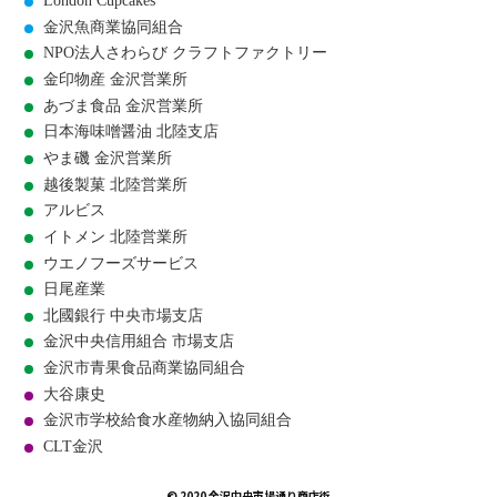
London Cupcakes
金沢魚商業協同組合
NPO法人さわらび クラフトファクトリー
金印物産 金沢営業所
あづま食品 金沢営業所
日本海味噌醤油 北陸支店
やま磯 金沢営業所
越後製菓 北陸営業所
アルビス
イトメン 北陸営業所
ウエノフーズサービス
日尾産業
北國銀行 中央市場支店
金沢中央信用組合 市場支店
金沢市青果食品商業協同組合
大谷康史
金沢市学校給食水産物納入協同組合
CLT金沢
© 2020 金沢中央市場通り商店街